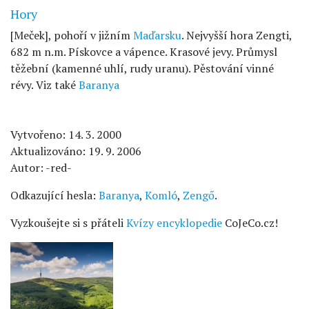
Hory
[Meček], pohoří v jižním
Maďarsku
. Nejvyšší hora Zengti,
682 m n.m. Pískovce a vápence. Krasové jevy. Průmysl
těžební (kamenné uhlí, rudy uranu). Pěstování vinné
révy. Viz také
Baranya
Vytvořeno: 14. 3. 2000
Aktualizováno: 19. 9. 2006
Autor: -red-
Odkazující hesla:
Baranya
,
Komló
,
Zengő
.
Vyzkoušejte si s přáteli
Kvízy encyklopedie
CoJeCo.cz!