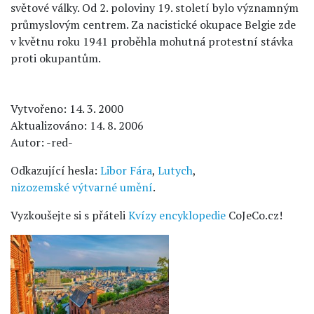
světové války. Od 2. poloviny 19. století bylo významným
průmyslovým centrem. Za nacistické okupace Belgie zde
v květnu roku 1941 proběhla mohutná protestní stávka
proti okupantům.
Vytvořeno: 14. 3. 2000
Aktualizováno: 14. 8. 2006
Autor: -red-
Odkazující hesla:
Libor Fára
,
Lutych
,
nizozemské výtvarné umění
.
Vyzkoušejte si s přáteli
Kvízy encyklopedie
CoJeCo.cz!