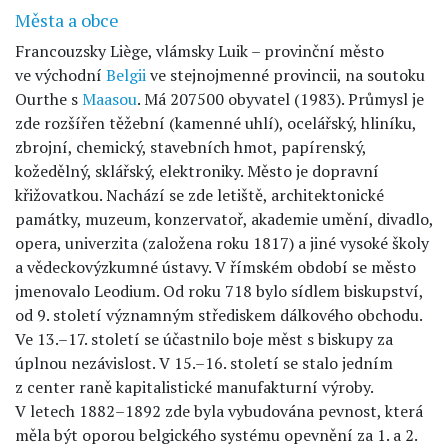
Města a obce
Francouzsky Liège, vlámsky Luik – provinční město
ve východní
Belgii
ve stejnojmenné provincii, na soutoku
Ourthe s
Maasou
. Má 207500 obyvatel (1983). Průmysl je
zde rozšířen těžební (kamenné uhlí), ocelářský, hliníku,
zbrojní, chemický, stavebních hmot, papírenský,
kožedělný, sklářský, elektroniky. Město je dopravní
křižovatkou. Nachází se zde letiště, architektonické
památky, muzeum, konzervatoř, akademie umění, divadlo,
opera, univerzita (založena roku 1817) a jiné vysoké školy
a vědeckovýzkumné ústavy. V římském období se město
jmenovalo Leodium. Od roku 718 bylo sídlem biskupství,
od 9. století významným střediskem dálkového obchodu.
Ve 13.–17. století se účastnilo boje měst s biskupy za
úplnou nezávislost. V 15.–16. století se stalo jedním
z center raně kapitalistické manufakturní výroby.
V letech 1882–1892 zde byla vybudována pevnost, která
měla být oporou belgického systému opevnění za 1. a 2.