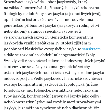
Srovnávací jazykověda – obor jazykovědy, který
na základě porovnávání příbuzných jazyků rekonstruuje
filologicky nedoložený stav jazyka (a jednotlivých jevů),
uplatněním historické srovnávací metody zkoumá
genetickou příbuznost jazyků (jazykových rodin, větví
nebo skupin) a stanoví specifiku vývoje jevů
ve srovnávaných jazycích. Genetická komparativní
jazykověda vznikla začátkem 19. století zjištěním
podobnosti klasického evropského jazyka se
sanskrtem
a dále se rozvinula v období mladogramatické školy.
Vznikly velké srovnávací mluvnice indoevropských jazyků
a intenzívně se začaly zkoumat genetické vztahy
ostatních jazykových rodin i jejich vztahy k rodině jazyků
indoevropských. Vedle jazykovědy historické srovnávací
existuje komparativní jazykověda typologická (určuje
fonologické, morfologické, syntaktické nebo lexikální
typy jazyků), konfrontační (srovnává jazyky jako celky)
nebo kontrastivní (zkoumá rozdíly mezi srovnávanými
jazyky), je zaměřena synchronně nebo diachronně. Viz