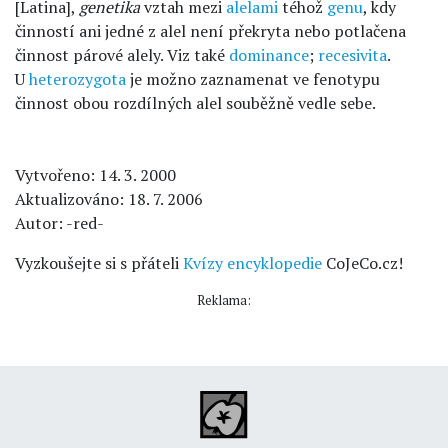
[Latina],
genetika
vztah mezi
alelami
téhož
genu
, kdy
činností ani jedné z alel není překryta nebo potlačena
činnost párové alely. Viz také
dominance
;
recesivita
.
U
heterozygota
je možno zaznamenat ve fenotypu
činnost obou rozdílných alel souběžně vedle sebe.
Vytvořeno: 14. 3. 2000
Aktualizováno: 18. 7. 2006
Autor: -red-
Vyzkoušejte si s přáteli
Kvízy encyklopedie
CoJeCo.cz!
Reklama: