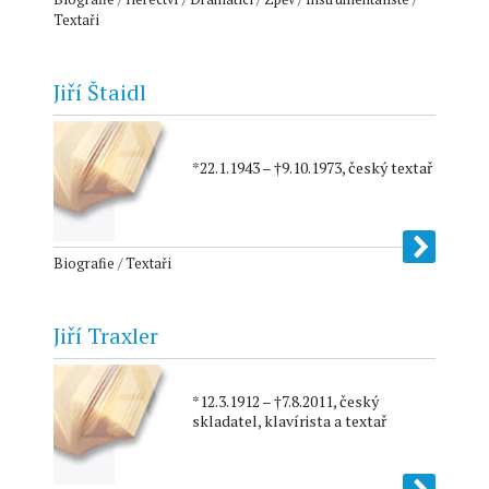
Textaři
Jiří Štaidl
*22.1.1943 – †9.10.1973, český textař
Biografie / Textaři
Jiří Traxler
*12.3.1912 – †7.8.2011, český
skladatel, klavírista a textař