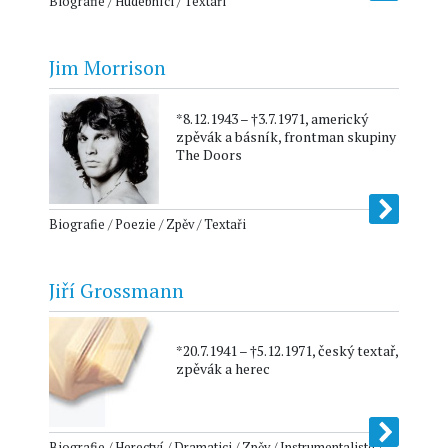
Biografie / Hudebníci / Textaři
Jim Morrison
*8.12.1943 – †3.7.1971, americký
zpěvák a básník, frontman skupiny
The Doors
Biografie / Poezie / Zpěv / Textaři
Jiří Grossmann
*20.7.1941 – †5.12.1971, český textař,
zpěvák a herec
Biografie / Herectví / Dramatici / Zpěv / Instrumentalisté /