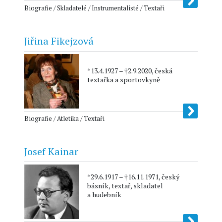
Biografie / Skladatelé / Instrumentalisté / Textaři
Jiřina Fikejzová
*13.4.1927 – †2.9.2020, česká
textařka a sportovkyně
Biografie / Atletika / Textaři
Josef Kainar
*29.6.1917 – †16.11.1971, český
básník, textař, skladatel
a hudebník