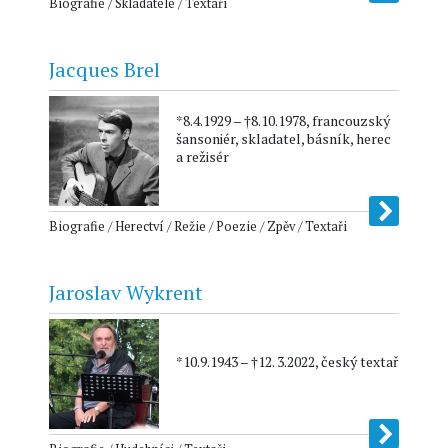
Biografie / Skladatelé / Textaři
Jacques Brel
*8.4.1929 – †8.10.1978, francouzský
šansoniér, skladatel, básník, herec
a režisér
Biografie / Herectví / Režie / Poezie / Zpěv / Textaři
Jaroslav Wykrent
*10.9.1943 – †12. 3.2022, český textař