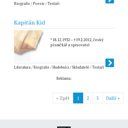
Biografie / Poezie / Textaři
Kapitán Kid
*18.12.1932 – †19.2.2012, český
písničkář a spisovatel
Literatura / Biografie / Hudebníci / Skladatelé / Textaři
Reklama:
« Zpět
1
2
3
Další »