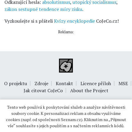
Odkazující hesla:
absolutismus
,
utopický socialismus
,
zákon sestupné tendence míry zisku
.
Vyzkoušejte si s přáteli
Kvízy encyklopedie
CoJeCo.cz!
Reklama:
O projektu
Zdroje
Kontakt
Licence příloh
MSE
Jak citovat CoJeCo
About the Project
Tento web používá k poskytování služeb a analýze návštěvnosti
soubory cookie. K personalizaci reklam a obsahu využíváme
cookies (např. od společnosti Seznam.cz). Kliknutím na „Přijmout
vše“ souhlasíte s jejich použitím a s načtením reklamních kódů.
© 1999-2026
OPTIMUS s.r.o.