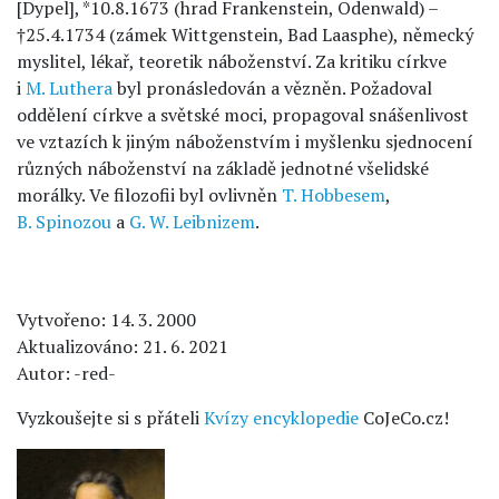
[Dypel], *10.8.1673 (hrad Frankenstein, Odenwald) –
†25.4.1734 (zámek Wittgenstein, Bad Laasphe), německý
myslitel, lékař, teoretik náboženství. Za kritiku církve
i
M. Luthera
byl pronásledován a vězněn. Požadoval
oddělení církve a světské moci, propagoval snášenlivost
ve vztazích k jiným náboženstvím i myšlenku sjednocení
různých náboženství na základě jednotné všelidské
morálky. Ve filozofii byl ovlivněn
T. Hobbesem
,
B. Spinozou
a
G. W. Leibnizem
.
Vytvořeno: 14. 3. 2000
Aktualizováno: 21. 6. 2021
Autor: -red-
Vyzkoušejte si s přáteli
Kvízy encyklopedie
CoJeCo.cz!