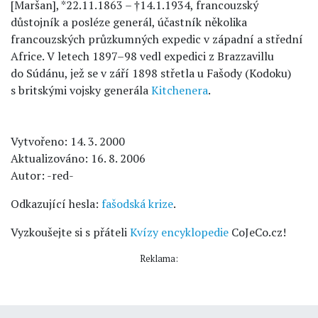
[Maršan], *22.11.1863 – †14.1.1934, francouzský
důstojník a posléze generál, účastník několika
francouzských průzkumných expedic v západní a střední
Africe. V letech 1897–98 vedl expedici z Brazzavillu
do Súdánu, jež se v září 1898 střetla u Fašody (Kodoku)
s britskými vojsky generála
Kitchenera
.
Vytvořeno: 14. 3. 2000
Aktualizováno: 16. 8. 2006
Autor: -red-
Odkazující hesla:
fašodská krize
.
Vyzkoušejte si s přáteli
Kvízy encyklopedie
CoJeCo.cz!
Reklama: