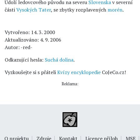
Údolí ledovcového původu na severu
Slovenska
v severní
části
Vysokých Tater
, se zbytky rozplavených
morén
.
Vytvořeno: 14. 3. 2000
Aktualizováno: 4. 9. 2006
Autor: -red-
Odkazující hesla:
Suchá dolina
.
Vyzkoušejte si s přáteli
Kvízy encyklopedie
CoJeCo.cz!
Reklama:
O projektu
Zdroje
Kontakt
Licence příloh
MSE