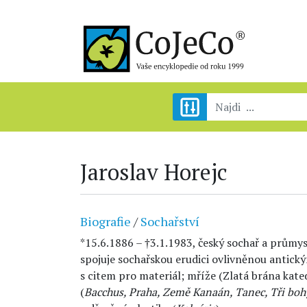
Jaroslav Horejc
Biografie
/
Sochařství
*15.6.1886 – †3.1.1983, český sochař a průmy
spojuje sochařskou erudici ovlivněnou antic
s citem pro materiál; mříže (Zlatá brána kated
(
Bacchus, Praha, Země Kanaán, Tanec, Tři bo