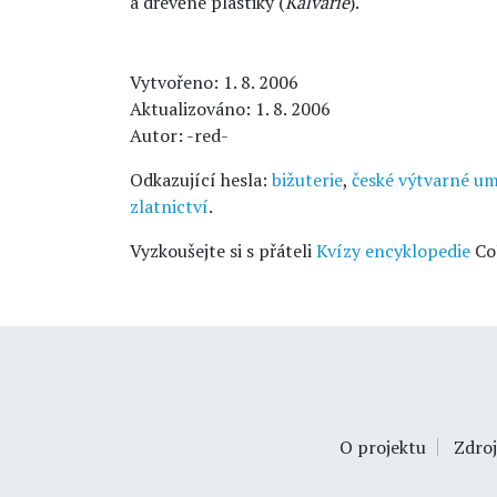
a dřevěné plastiky (
Kalvárie
).
Vytvořeno: 1. 8. 2006
Aktualizováno: 1. 8. 2006
Autor: -red-
Odkazující hesla:
bižuterie
,
české výtvarné u
zlatnictví
.
Vyzkoušejte si s přáteli
Kvízy encyklopedie
Co
O projektu
Zdroj