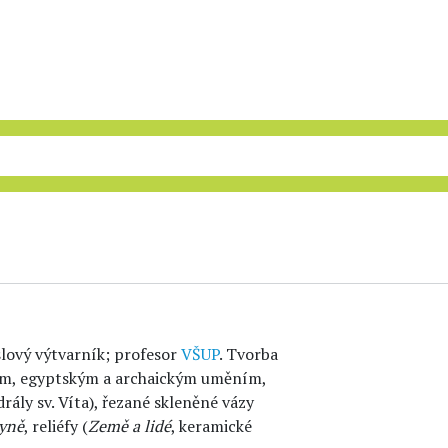
slový výtvarník; profesor
VŠUP
. Tvorba
kým, egyptským a archaickým uměním,
rály sv. Víta), řezané skleněné vázy
hyně
, reliéfy (
Země a lidé
, keramické