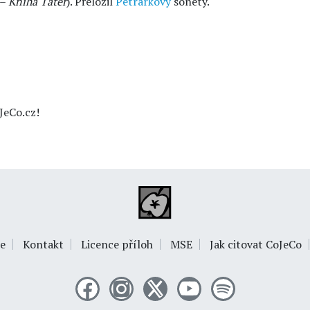
–
Kniha Tater
). Přeložil
Petrarkovy
sonety.
JeCo.cz!
e
Kontakt
Licence příloh
MSE
Jak citovat CoJeCo