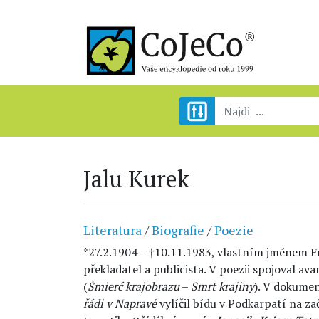
Jalu Kurek
Literatura
/
Biografie
/
Poezie
*27.2.1904 – †10.11.1983, vlastním jménem Fr
překladatel a publicista. V poezii spojoval a
(
Šmierć krajobrazu
–
Smrt krajiny
). V dokume
řádi v Napravě
vylíčil bídu v Podkarpatí na zač