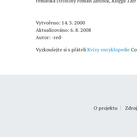
tematika (třídílný román
Janosik
,
Księga Tatr
Vytvořeno: 14. 3. 2000
Aktualizováno: 6. 8. 2008
Autor: -red-
Vyzkoušejte si s přáteli
Kvízy encyklopedie
Co
O projektu
Zdroj