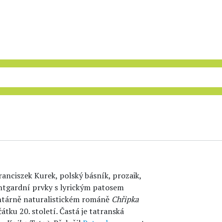
anciszek Kurek, polský básník, prozaik,
vantgardní prvky s lyrickým patosem
ntárně naturalistickém románě
Chřipka
átku 20. století. Častá je tatranská