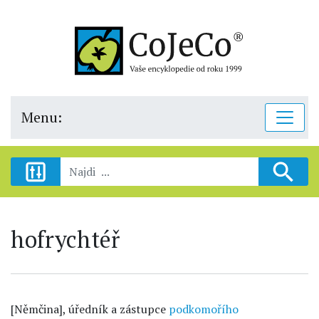
Menu:
hofrychtéř
[Němčina], úředník a zástupce
podkomořího