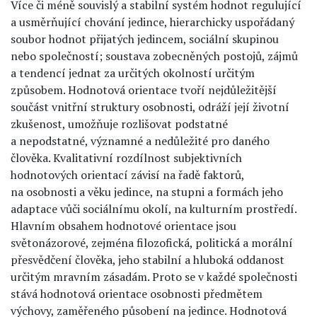
Více či méně souvislý a stabilní systém hodnot regulující
a usměrňující chování jedince, hierarchicky uspořádaný
soubor hodnot přijatých jedincem, sociální skupinou
nebo společností; soustava zobecněných postojů, zájmů
a tendencí jednat za určitých okolností určitým
způsobem. Hodnotová orientace tvoří nejdůležitější
součást vnitřní struktury osobnosti, odráží její životní
zkušenost, umožňuje rozlišovat podstatné
a nepodstatné, významné a nedůležité pro daného
člověka. Kvalitativní rozdílnost subjektivních
hodnotových orientací závisí na řadě faktorů,
na osobnosti a věku jedince, na stupni a formách jeho
adaptace vůči sociálnímu okolí, na kulturním prostředí.
Hlavním obsahem hodnotové orientace jsou
světonázorové, zejména filozofická, politická a morální
přesvědčení člověka, jeho stabilní a hluboká oddanost
určitým mravním zásadám. Proto se v každé společnosti
stává hodnotová orientace osobnosti předmětem
výchovy, zaměřeného působení na jedince. Hodnotová