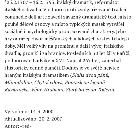
*25.2.1707 – †6.2.1793, italský dramatik, reformátor
italského divadla. V odporu proti zvulgarizované tradici
commedie dell'arte zavedl závazný dramatický text místo
pouhé dějové osnovy a místo typických masek vytvářel
sociálně i psychologicky propracované charaktery. Jeho
hry odrážejí život měšťanských a lidových vrstev tehdejší
doby. Měl velký vliv na proměnu a další vývoj italského
divadla, pronikl i za hranice. Posledních 30 let žil v Paříži,
podporován Ludvíkem XVI. Napsal 267 her, zanechal
i historicky cenné paměti. Dodnes je ve světě nejvíce
hraným italským dramatikem (
Sluha dvou pánů
,
Mirandolina
,
Chytrá vdova
,
Poprask na laguně
,
Kavárnička
,
Vějiř
,
Hrubiáni
,
Starý bručoun Todero
).
Vytvořeno: 14. 3. 2000
Aktualizováno: 20. 2. 2007
Autor: -red-