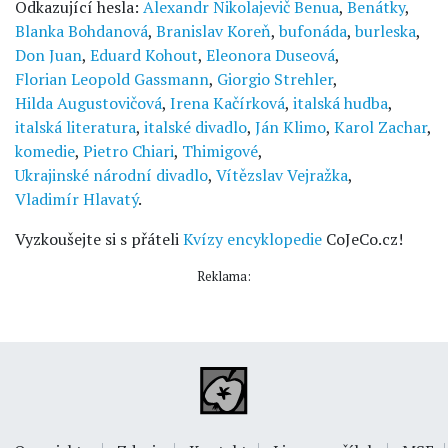
Odkazující hesla:
Alexandr Nikolajevič Benua
,
Benátky
,
Blanka Bohdanová
,
Branislav Koreň
,
bufonáda
,
burleska
,
Don Juan
,
Eduard Kohout
,
Eleonora Duseová
,
Florian Leopold Gassmann
,
Giorgio Strehler
,
Hilda Augustovičová
,
Irena Kačírková
,
italská hudba
,
italská literatura
,
italské divadlo
,
Ján Klimo
,
Karol Zachar
,
komedie
,
Pietro Chiari
,
Thimigové
,
Ukrajinské národní divadlo
,
Vítězslav Vejražka
,
Vladimír Hlavatý
.
Vyzkoušejte si s přáteli
Kvízy encyklopedie
CoJeCo.cz!
Reklama: