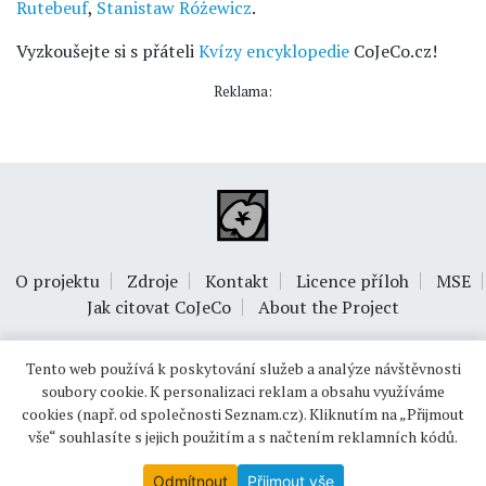
Rutebeuf
,
Stanistaw Różewicz
.
Vyzkoušejte si s přáteli
Kvízy encyklopedie
CoJeCo.cz!
Reklama:
O projektu
Zdroje
Kontakt
Licence příloh
MSE
Jak citovat CoJeCo
About the Project
Tento web používá k poskytování služeb a analýze návštěvnosti
soubory cookie. K personalizaci reklam a obsahu využíváme
cookies (např. od společnosti Seznam.cz). Kliknutím na „Přijmout
vše“ souhlasíte s jejich použitím a s načtením reklamních kódů.
© 1999-2026
OPTIMUS s.r.o.
Odmítnout
Přijmout vše