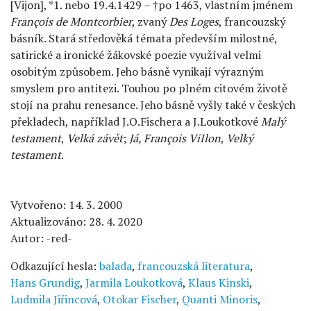
[Vijon], *1. nebo 19.4.1429 – †po 1463, vlastním jménem
François de Montcorbier
, zvaný
Des Loges
, francouzský
básník. Stará středověká témata především milostné,
satirické a ironické žákovské poezie využíval velmi
osobitým způsobem. Jeho básně vynikají výrazným
smyslem pro antitezi. Touhou po plném citovém životě
stojí na prahu renesance. Jeho básně vyšly také v českých
překladech, například J.O.Fischera a J.Loukotkové
Malý
testament
,
Velká závět
;
Já, François ViIlon
,
Velký
testament
.
Vytvořeno: 14. 3. 2000
Aktualizováno: 28. 4. 2020
Autor: -red-
Odkazující hesla:
balada
,
francouzská literatura
,
Hans Grundig
,
Jarmila Loukotková
,
Klaus Kinski
,
Ludmila Jiřincová
,
Otokar Fischer
,
Quanti Minoris
,