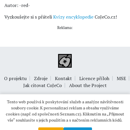
Autor: -red-
Vyzkoušejte si s přáteli
Kvízy encyklopedie
CoJeCo.cz!
Reklama:
O projektu
Zdroje
Kontakt
Licence příloh
MSE
Jak citovat CoJeCo
About the Project
Tento web používá k poskytování služeb a analýze návštěvnosti
soubory cookie. K personalizaci reklam a obsahu využíváme
cookies (např. od společnosti Seznam.cz). Kliknutím na „Přijmout
vše“ souhlasíte s jejich použitím a s načtením reklamních kódů.
© 1999-2026
OPTIMUS s.r.o.