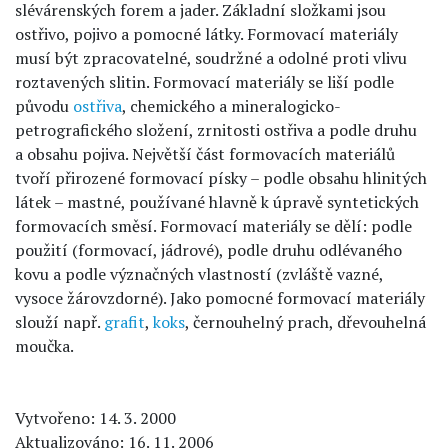
slévárenských forem a jader. Základní složkami jsou
ostřivo, pojivo a pomocné látky. Formovací materiály
musí být zpracovatelné, soudržné a odolné proti vlivu
roztavených slitin. Formovací materiály se liší podle
původu
ostřiva
, chemického a mineralogicko-
petrografického složení, zrnitosti ostřiva a podle druhu
a obsahu pojiva. Největší část formovacích materiálů
tvoří přirozené formovací písky – podle obsahu hlinitých
látek – mastné, používané hlavně k úpravě syntetických
formovacích směsí. Formovací materiály se dělí: podle
použití (formovací, jádrové), podle druhu odlévaného
kovu a podle význačných vlastností (zvláště vazné,
vysoce žárovzdorné). Jako pomocné formovací materiály
slouží např.
grafit
,
koks
, černouhelný prach, dřevouhelná
moučka.
Vytvořeno: 14. 3. 2000
Aktualizováno: 16. 11. 2006