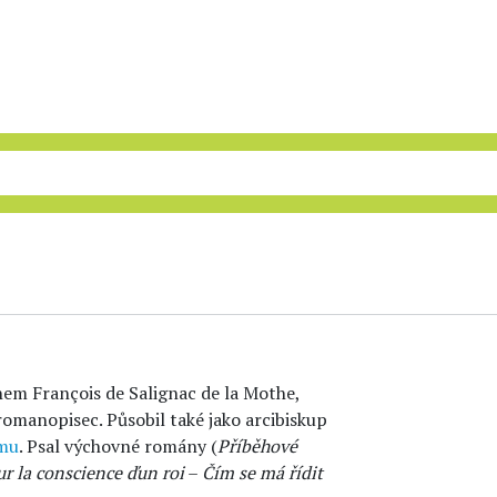
nem François de Salignac de la Mothe,
 romanopisec. Působil také jako arcibiskup
smu
. Psal výchovné romány (
Příběhové
ur la conscience ďun roi
–
Čím se má řídit