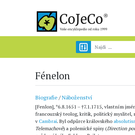
Fénelon
Biografie
/
Náboženství
[Fenlon], *6.8.1651 – †7.1.1715, vlastním jmé
francouzský teolog, kritik, politický myslitel,
v
Cambrai
. Byl odpůrce královského
absoluti
Telemachově
) a polemické spisy (
Direction po