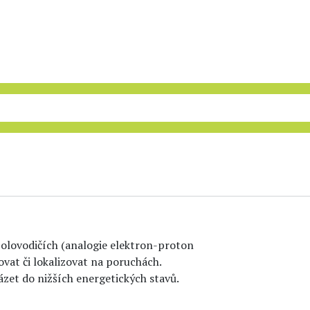
olovodičích (analogie elektron-proton
at či lokalizovat na poruchách.
zet do nižších energetických stavů.