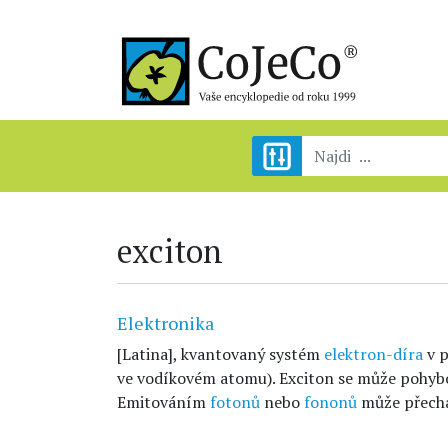
exciton
Elektronika
[Latina], kvantovaný systém
elektron-díra
v p
ve vodíkovém atomu). Exciton se může pohybov
Emitováním
fotonů
nebo
fononů
může přechá