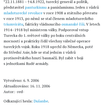
*22.11.1881 – †4.8.1922, turecký generál a politik,
představitel
panturkismu
a panislamismu. Jeden z vůdců
mladoturecké revoluce
v roce 1908 a státního převratu
v roce 1913, po němž se stal členem mladotureckého
triumvirátu
, fakticky vládnoucího
osmanské říši
. V letech
1914–1918 byl ministrem války. Podporoval vstup
Turecka do 1. světové války po boku centrálních
mocností a prakticky řídil všechny válečné operace
tureckých vojsk. Roku 1918 uprchl do Německa, poté
do Střední Asie, kde se stal jedním z vůdců
protisovětského hnutí basmačů. Byl zabit v boji
s jednotkami Rudé armády.
Vytvořeno: 6. 9. 2006
Aktualizováno: 16. 11. 2006
Autor: -red-
Odkazující hesla:
Dušanbe
.