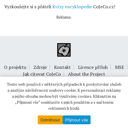
Vyzkoušejte si s přáteli
Kvízy encyklopedie
CoJeCo.cz!
Reklama:
O projektu
Zdroje
Kontakt
Licence příloh
MSE
Jak citovat CoJeCo
About the Project
Tento web používá v některých případech k poskytování služeb
a analýze návštěvnosti soubory cookie. K personalizaci reklamy
a jejího obsahu mohou být využívány cookies. Kliknutím na
„Přijmout vše“ souhlasíte s jejich použitím a s načtením
reklamních kódů.
© 1999-2026
OPTIMUS s.r.o.
Odmítnout
Přijmout vše