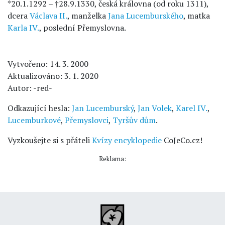
*20.1.1292 – †28.9.1330, česká královna (od roku 1311),
dcera
Václava II.
, manželka
Jana Lucemburského
, matka
Karla IV.
, poslední Přemyslovna.
Vytvořeno: 14. 3. 2000
Aktualizováno: 3. 1. 2020
Autor: -red-
Odkazující hesla:
Jan Lucemburský
,
Jan Volek
,
Karel IV.
,
Lucemburkové
,
Přemyslovci
,
Tyršův dům
.
Vyzkoušejte si s přáteli
Kvízy encyklopedie
CoJeCo.cz!
Reklama: