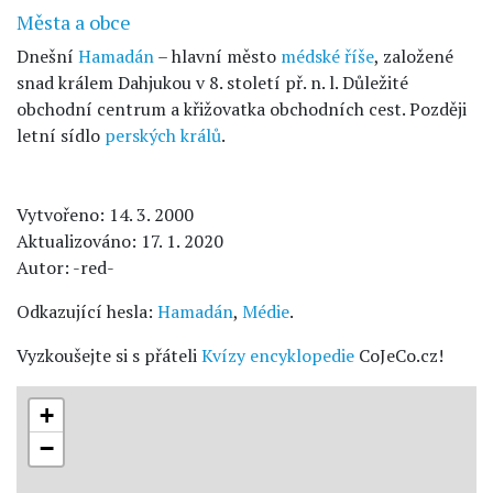
Města a obce
Dnešní
Hamadán
– hlavní město
médské říše
, založené
snad králem Dahjukou v 8. století př. n. l. Důležité
obchodní centrum a křižovatka obchodních cest. Později
letní sídlo
perských králů
.
Vytvořeno: 14. 3. 2000
Aktualizováno: 17. 1. 2020
Autor: -red-
Odkazující hesla:
Hamadán
,
Médie
.
Vyzkoušejte si s přáteli
Kvízy encyklopedie
CoJeCo.cz!
+
−