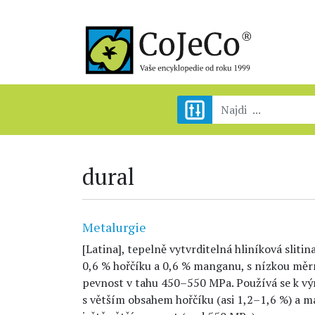
dural
Metalurgie
[Latina], tepelně vytvrditelná hliníková sliti
0,6 % hořčíku a 0,6 % manganu, s nízkou mě
pevnost v tahu 450–550 MPa. Používá se k výr
s větším obsahem hořčíku (asi 1,2–1,6 %) a ma