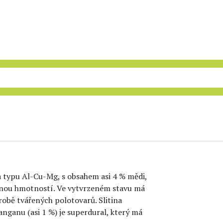
na typu Al-Cu-Mg, s obsahem asi 4 % mědi,
rnou hmotností. Ve vytvrzeném stavu má
obě tvářených polotovarů. Slitina
nganu (asi 1 %) je superdural, který má