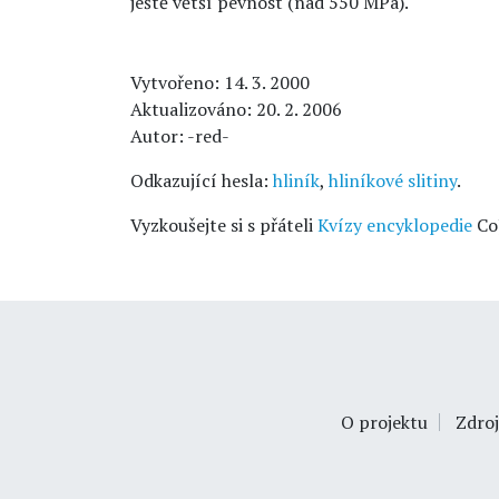
ještě větší pevnost (nad 550 MPa).
Vytvořeno: 14. 3. 2000
Aktualizováno: 20. 2. 2006
Autor: -red-
Odkazující hesla:
hliník
,
hliníkové slitiny
.
Vyzkoušejte si s přáteli
Kvízy encyklopedie
Co
O projektu
Zdroj