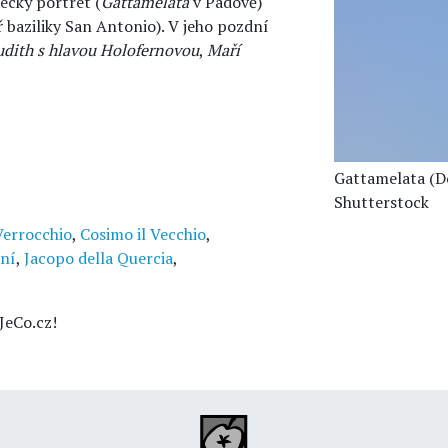
decký portrét (
Gattamelata
v Padově)
ř baziliky San Antonio). V jeho pozdní
udith s hlavou Holofernovou
,
Maří
Gattamelata (Do
Shutterstock
errocchio
,
Cosimo il Vecchio
,
ění
,
Jacopo della Quercia
,
JeCo.cz!