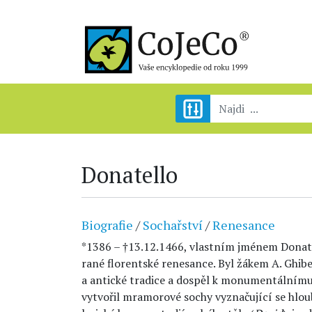
Donatello
Biografie
/
Sochařství
/
Renesance
*1386 – †13.12.1466, vlastním jménem Donato 
rané florentské renesance. Byl žákem A. Ghibe
a antické tradice a dospěl k monumentálnímu 
vytvořil mramorové sochy vyznačující se hlou