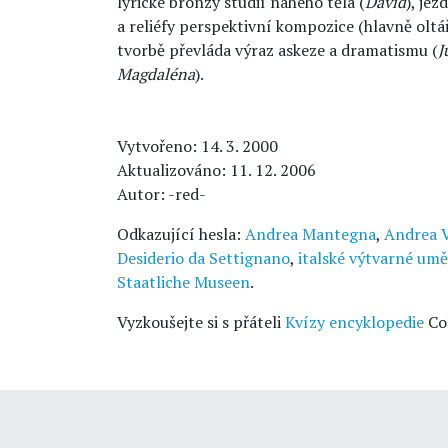
lyrické bronzy studií nahého těla (
David
), jez
a reliéfy perspektivní kompozice (hlavně oltá
tvorbě převláda výraz askeze a dramatismu (
J
Magdaléna
).
Vytvořeno: 14. 3. 2000
Aktualizováno: 11. 12. 2006
Autor: -red-
Odkazující hesla:
Andrea Mantegna
,
Andrea V
Desiderio da Settignano
,
italské výtvarné um
Staatliche Museen
.
Vyzkoušejte si s přáteli
Kvízy encyklopedie
Co