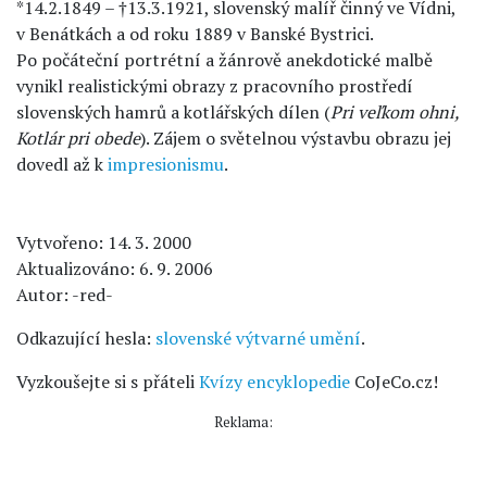
*14.2.1849 – †13.3.1921, slovenský malíř činný ve Vídni,
v Benátkách a od roku 1889 v Banské Bystrici.
Po počáteční portrétní a žánrově anekdotické malbě
vynikl realistickými obrazy z pracovního prostředí
slovenských hamrů a kotlářských dílen (
Pri veľkom ohni,
Kotlár pri obede
). Zájem o světelnou výstavbu obrazu jej
dovedl až k
impresionismu
.
Vytvořeno: 14. 3. 2000
Aktualizováno: 6. 9. 2006
Autor: -red-
Odkazující hesla:
slovenské výtvarné umění
.
Vyzkoušejte si s přáteli
Kvízy encyklopedie
CoJeCo.cz!
Reklama: