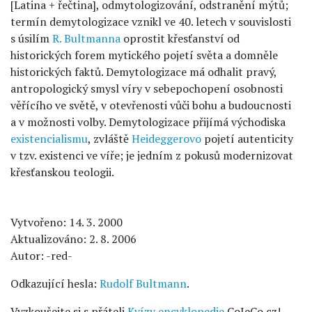
[Latina + řečtina], odmytologizování, odstranění mýtů;
termín demytologizace vznikl ve 40. letech v souvislosti
s úsilím
R. Bultmanna
oprostit křesťanství od
historických forem mytického pojetí světa a domněle
historických faktů. Demytologizace má odhalit pravý,
antropologický smysl víry v sebepochopení osobnosti
věřícího ve světě, v otevřenosti vůči bohu a budoucnosti
a v možnosti volby. Demytologizace přijímá východiska
existencialismu
, zvláště
Heideggerovo
pojetí autenticity
v tzv. existenci ve víře; je jedním z pokusů modernizovat
křesťanskou teologii.
Vytvořeno: 14. 3. 2000
Aktualizováno: 2. 8. 2006
Autor: -red-
Odkazující hesla:
Rudolf Bultmann
.
Vyzkoušejte si s přáteli
Kvízy encyklopedie
CoJeCo.cz!