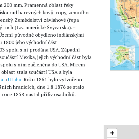
em 200 mm. Pramenná oblast řeky
ožiska rud barevných kovů, ropy, zemního
renský. Zemědělství závlahové (řepa
ý ruch (tzv. americké Švýcarsko). –
 Území původně obydleno indiánskými
u 1800 jeho východní část
803 spolu s ní prodána USA. Západní
oučástí Mexika, jejich východní část byla
 spolu s ním začleněna do USA. Mírem
 oblast stala součástí USA a byla
ka
a
Utahu
. Roku 1861 bylo vytvořeno
ních hranicích, dne 1.8.1876 se stalo
v roce 1858 nastal příliv osadníků.
+