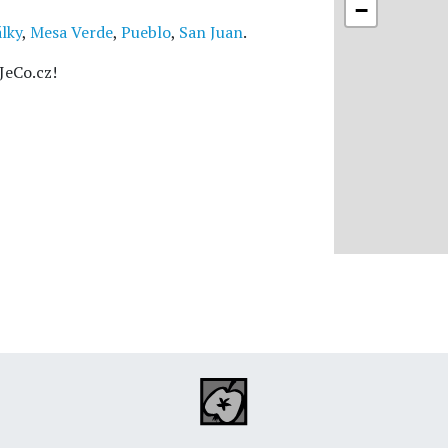
−
álky
,
Mesa Verde
,
Pueblo
,
San Juan
.
JeCo.cz!