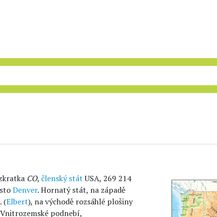
 zkratka
CO
,
členský stát
USA, 269 214
ěsto
Denver
. Hornatý stát, na západě
 (
Elbert
), na východě rozsáhlé plošiny
. Vnitrozemské podnebí,