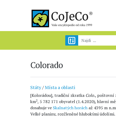
Colorado
Státy
/
Místa a oblasti
[Kolorádou], tradiční zkratka
Colo.
, poštovní
2
km
, 5 782 171 obyvatel (1.4.2020), hlavní m
dosahuje ve
Skalnatých horách
až 4395 m n.m.
Velké planiny, rozčleněné hlubokými údolími