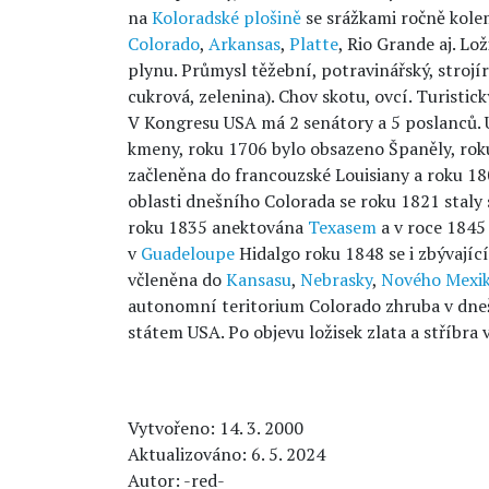
na
Koloradské plošině
se srážkami ročně kol
Colorado
,
Arkansas
,
Platte
, Rio Grande aj. L
plynu. Průmysl těžební, potravinářský, strojí
cukrová, zelenina). Chov skotu, ovcí. Turistick
V Kongresu USA má 2 senátory a 5 poslanců.
kmeny, roku 1706 bylo obsazeno Španěly, rok
začleněna do francouzské Louisiany a roku 1
oblasti dnešního Colorada se roku 1821 staly s
roku 1835 anektována
Texasem
a v roce 1845
v
Guadeloupe
Hidalgo roku 1848 se i zbývající
včleněna do
Kansasu
,
Nebrasky
,
Nového Mexi
autonomní teritorium Colorado zhruba v dneš
státem USA. Po objevu ložisek zlata a stříbra 
Vytvořeno: 14. 3. 2000
Aktualizováno: 6. 5. 2024
Autor: -red-