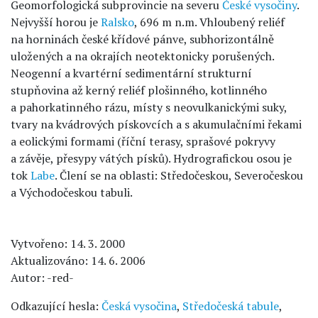
Geomorfologická subprovincie na severu
České vysočiny
.
Nejvyšší horou je
Ralsko
, 696 m n.m. Vhloubený reliéf
na horninách české křídové pánve, subhorizontálně
uložených a na okrajích neotektonicky porušených.
Neogenní a kvartérní sedimentární strukturní
stupňovina až kerný reliéf plošinného, kotlinného
a pahorkatinného rázu, místy s neovulkanickými suky,
tvary na kvádrových pískovcích a s akumulačními řekami
a eolickými formami (říční terasy, sprašové pokryvy
a závěje, přesypy vátých písků). Hydrografickou osou je
tok
Labe
. Člení se na oblasti: Středočeskou, Severočeskou
a Východočeskou tabuli.
Vytvořeno: 14. 3. 2000
Aktualizováno: 14. 6. 2006
Autor: -red-
Odkazující hesla:
Česká vysočina
,
Středočeská tabule
,