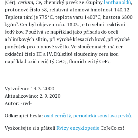
[Cér],
cerium
, Ce, chemický prvek ze skupiny
lanthanoidů
,
protonové číslo 58, relativní atomová hmotnost 140,12.
Teplota tání je 775°C, teplota varu 1400°C, hustota 6800
3
kg/m
. Cer byl objeven roku 1803. Je to velmi reaktivní
šedý kov. Používá se například jako přísada do oceli
a hliníkových slitin, při výrobě křesacích kovů,při výrobě
punčošek pro plynové světlo. Ve sloučeninách má cer
oxidační číslo III a IV. Důležité sloučeniny ceru jsou
například oxid ceričitý CeO
, fluorid ceritý CeF
.
2
3
Vytvořeno: 14. 3. 2000
Aktualizováno: 2. 9. 2020
Autor: -red-
Odkazující hesla:
oxid ceričitý
,
periodická soustava prvků
.
Vyzkoušejte si s přáteli
Kvízy encyklopedie
CoJeCo.cz!