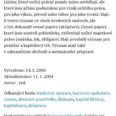
Listiny, které určitý právní poměr nejen osvědčují, ale
které jsou přímo podmínkou pro vznik určitého práva,
pro jeho výkon, převod nebo vůbec pro jeho trvání. Mají-
li tento význam ve všech uvedených směrech, jde
o tzv. dokonalé cenné papíry (skriptury). Cenné papíry
které jsou nositeli pohledávky, ztělesňují určité majetkové
právo (směnka, šek, obligace). Mají prvořadý význam pro
peněžní a kapitálový trh. Význam mají také
v zahraničním obchodě a mezinárodní přepravě.
Vytvořeno: 14. 3. 2000
Aktualizováno: 11. 1. 2004
Autor: -red-
Odkazující hesla:
bankovní operace
,
burzovní spekulace
,
corner
,
devizové prostředky
,
dluhopis
,
kapitál fiktivní
,
kapitalizace
,
skriptura
.
Vyzkoušejte si s přáteli
Kvízy encyklopedie
CoJeCo.cz!