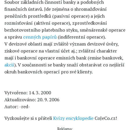
Soubor základních činností banky a podobných
finančních ústavů. Jde zejména o shromažďování
peněžních prostředků (pasívní operace) a jejich
rozmísťování (aktivní operace), zprostředkování
bezhotovostního platebního styku, směnárenské operace
a správu
cenných papírů
(indiferentní operace).
V devizové oblasti mají zvláště význam devizové úvěry,
ziskové operace na vlastní účet aj.; zvláštní charakter
mají i bankovní operace emisních bank (emise bankovek,
akcií
). V současnosti se banky snaží obstarávat co nejširší
okruh bankovních operací pro své klienty.
Vytvořeno: 14. 3. 2000
Aktualizováno: 20. 9. 2006
Autor: -red-
Vyzkoušejte si s přáteli
Kvízy encyklopedie
CoJeCo.cz!
Reklama: