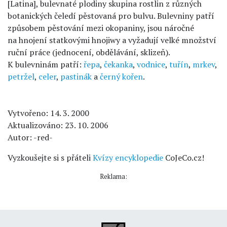
[Latina], bulevnaté plodiny skupina rostlin z různých
botanických čeledí pěstovaná pro bulvu. Bulevniny patří
způsobem pěstování mezi okopaniny, jsou náročné
na hnojení statkovými hnojiwy a vyžadují velké množství
ruční práce (jednocení, obdělávání, sklizeň).
K bulevninám patří:
řepa
,
čekanka
,
vodnice
,
tuřín
,
mrkev
,
petržel
,
celer
,
pastinák
a
černý kořen
.
Vytvořeno: 14. 3. 2000
Aktualizováno: 23. 10. 2006
Autor: -red-
Vyzkoušejte si s přáteli
Kvízy encyklopedie
CoJeCo.cz!
Reklama: