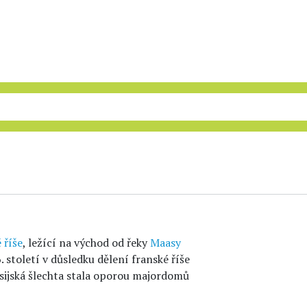
 říše
, ležící na východ od řeky
Maasy
6. století v důsledku dělení franské říše
trasijská šlechta stala oporou majordomů