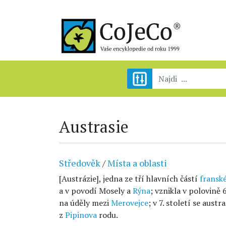
Austrasie
Středověk
/
Místa a oblasti
[Austrázie], jedna ze tří hlavních částí
franské
a v povodí Mosely a
Rýna
; vznikla v polovině 
na úděly mezi
Merovejce
; v 7. století se aus
z
Pipinova
rodu.