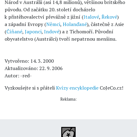
Národ v Austrálii (asi 14,8 milionů), většinou britského
původu. Od začátku 20. století docházelo
k přistěhovalectví převážně z jižní (
Italové
,
Řekové
)
a západní Evropy (
Němci
,
Holanďané
), částečně z Asie
(
Číňané
,
Japonci
,
Indové
) a z Tichomoří. Původní
obyvatelstvo (Austrálci) tvoří nepatrnou menšinu.
Vytvořeno: 14. 3. 2000
Aktualizováno: 22. 9. 2006
Autor: -red-
Vyzkoušejte si s přáteli
Kvízy encyklopedie
CoJeCo.cz!
Reklama: