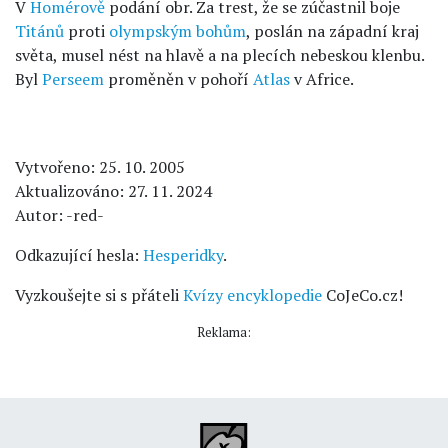
V
Homérově
podání obr. Za trest, že se zúčastnil boje
Titánů
proti
olympským bohům
, poslán na západní kraj
světa, musel nést na hlavě a na plecích nebeskou klenbu.
Byl
Perseem
proměněn v pohoří
Atlas
v Africe.
Vytvořeno: 25. 10. 2005
Aktualizováno: 27. 11. 2024
Autor: -red-
Odkazující hesla:
Hesperidky
.
Vyzkoušejte si s přáteli
Kvízy encyklopedie
CoJeCo.cz!
Reklama: