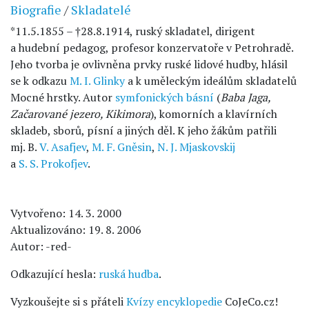
Biografie
/
Skladatelé
*11.5.1855 – †28.8.1914, ruský skladatel, dirigent
a hudební pedagog, profesor konzervatoře v Petrohradě.
Jeho tvorba je ovlivněna prvky ruské lidové hudby, hlásil
se k odkazu
M. I. Glinky
a k uměleckým ideálům skladatelů
Mocné hrstky. Autor
symfonických básní
(
Baba Jaga,
Začarované jezero, Kikimora
), komorních a klavírních
skladeb, sborů, písní a jiných děl. K jeho žákům patřili
mj. B.
V. Asafjev
,
M. F. Gněsin
,
N. J. Mjaskovskij
a
S. S. Prokofjev
.
Vytvořeno: 14. 3. 2000
Aktualizováno: 19. 8. 2006
Autor: -red-
Odkazující hesla:
ruská hudba
.
Vyzkoušejte si s přáteli
Kvízy encyklopedie
CoJeCo.cz!