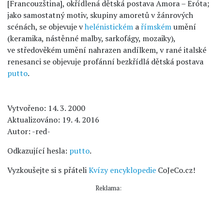
[Francouzština], okřídlená dětská postava Amora – Eróta;
jako samostatný motiv, skupiny amoretů v žánrových
scénách, se objevuje v
helénistickém
a
římském
umění
(keramika, nástěnné malby, sarkofágy, mozaiky),
ve středověkém umění nahrazen andílkem, v rané italské
renesanci se objevuje profánní bezkřídlá dětská postava
putto
.
Vytvořeno: 14. 3. 2000
Aktualizováno: 19. 4. 2016
Autor: -red-
Odkazující hesla:
putto
.
Vyzkoušejte si s přáteli
Kvízy encyklopedie
CoJeCo.cz!
Reklama: