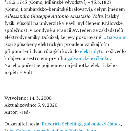
*18.2.1745 (Como, Milánské vévodství) – †5.3.1827
(Como, Lombardsko-benátské království), celým jménem
Allessandro Giuseppe Antonio Anastasio Volta
, italský
fyzik. Působil na univerzitě v Pavii. Byl členem Královské
společnosti v Londýně a Francii AV. Jeden ze zakladatelů
elektrodynamiky. Dokázal, že jevy pozorované
L. Galvanim
jsou způsobeny elektrickým proudem vznikajícím
při ponoření dvou různých kovů do
elektrolytu
, což vedlo
k objevu a sestrojení prvního
galvanického článku
.
Na jeho počest je pojmenována jednotka elektrického
napětí – Volt.
Vytvořeno: 14. 3. 2000
Aktualizováno: 5. 9. 2020
Autor: -red-
Odkazující hesla:
Friedrich Schelling
,
galvanický článek
,
Luigi Galvani
,
neurofyziologie
,
Voltův sloup
.