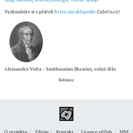
Vyzkoušejte si s přáteli
Kvízy encyklopedie
CoJeCo.cz!
Alessandro Volta – Smithsonian libraries, volné dílo
Reklama:
O projektu
Zdroje
Kontakt
Licence příloh
MSE