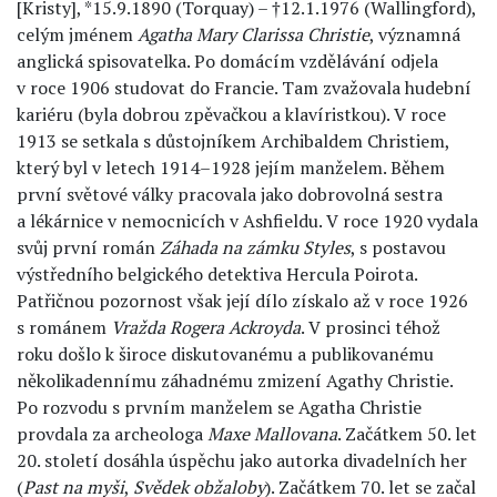
[Kristy], *15.9.1890 (Torquay) – †12.1.1976 (Wallingford),
celým jménem
Agatha Mary Clarissa Christie
, významná
anglická spisovatelka. Po domácím vzdělávání odjela
v roce 1906 studovat do Francie. Tam zvažovala hudební
kariéru (byla dobrou zpěvačkou a klavíristkou). V roce
1913 se setkala s důstojníkem Archibaldem Christiem,
který byl v letech 1914–1928 jejím manželem. Během
první světové války pracovala jako dobrovolná sestra
a lékárnice v nemocnicích v Ashfieldu. V roce 1920 vydala
svůj první román
Záhada na zámku Styles
, s postavou
výstředního belgického detektiva Hercula Poirota.
Patřičnou pozornost však její dílo získalo až v roce 1926
s románem
Vražda Rogera Ackroyda
. V prosinci téhož
roku došlo k široce diskutovanému a publikovanému
několikadennímu záhadnému zmizení Agathy Christie.
Po rozvodu s prvním manželem se Agatha Christie
provdala za archeologa
Maxe Mallovana
. Začátkem 50. let
20. století dosáhla úspěchu jako autorka divadelních her
(
Past na myši
,
Svědek obžaloby
). Začátkem 70. let se začal