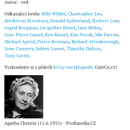
Autor: -red-
Odkazující hesla:
Billy Wilder
,
Christopher Lee
,
detektivní literatura
,
Donald Sutherland
,
Herbert Lom
,
Ingrid Bergman
,
Jacqueline Bisset
,
Jane Birkin
,
Jean-Pierre Cassel
,
Ken Russel
,
Kim Novak
,
Mia Farrow
,
Michael Apted
,
Pierce Brosnan
,
Richard Attenborough
,
Sean Connery
,
Sidney Lumet
,
Timothy Dalton
,
Tony Curtis
.
Vyzkoušejte si s přáteli
Kvízy encyklopedie
CoJeCo.cz!
Agatha Christie (15.6.1935) – Profimedia.CZ