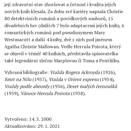
její zdravotní stav zhoršovat a četnost i kvalita jejích
nových knih klesala. Za dobu své kariéry napsala Christie
80 detektviních románů a povídkových souborů, 15
divadelních her (dalších 7 bylo adaptacemi jejích knih), 6
romantických románů pod pseudonymem Mary
Westmacott a další 4 knihy, dvě z nich pod jménem
Agatha Christie Mallowan. Vedle Hercula Poirota, který
se objevil v téměř 40 knihách, představila spisovatelka
také legendární slečnu Marplovou či Toma a Pentličku.
Vybraná bibliografie:
Vražda Rogera Ackroyda
(1926),
Smrt na Nilu
(1937),
Vražda v Orient expresu
(1934),
Vraždy podle abecedy
(1936),
Deset malých černoušků
(1939),
Vánoce Hercula Poirota
(1938).
Vytvořeno: 14. 3. 2000
Aktualizováno: 29. 1. 2021