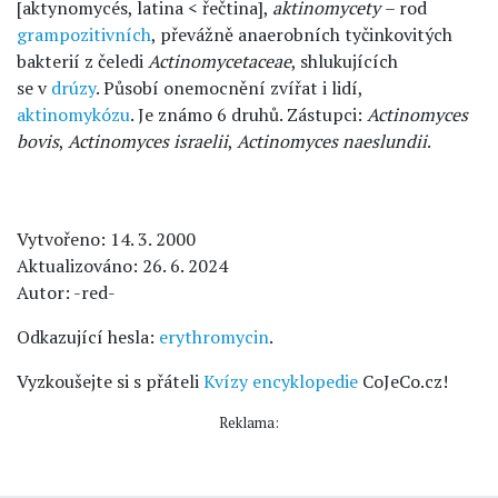
[aktynomycés, latina < řečtina],
aktinomycety
– rod
grampozitivních
, převážně anaerobních tyčinkovitých
bakterií z čeledi
Actinomycetaceae
, shlukujících
se v
drúzy
. Působí onemocnění zvířat i lidí,
aktinomykózu
. Je známo 6 druhů. Zástupci:
Actinomyces
bovis
,
Actinomyces israelii
,
Actinomyces naeslundii
.
Vytvořeno: 14. 3. 2000
Aktualizováno: 26. 6. 2024
Autor: -red-
Odkazující hesla:
erythromycin
.
Vyzkoušejte si s přáteli
Kvízy encyklopedie
CoJeCo.cz!
Reklama: