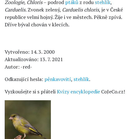
Zoologie
,
Chloris
– podrod
ptáků
z rodu
stehlík
,
Carduelis
. Zvonek zelený,
Carduelis chloris
, je v České
republice velmi hojný. Žije i ve městech. Pěkně zpívá.
Dříve býval chován v klecích.
Vytvořeno: 14. 3. 2000
Aktualizováno: 13. 7. 2021
Autor: -red-
Odkazující hesla:
pěnkavovití
,
stehlík
.
Vyzkoušejte si s přáteli
Kvízy encyklopedie
CoJeCo.cz!