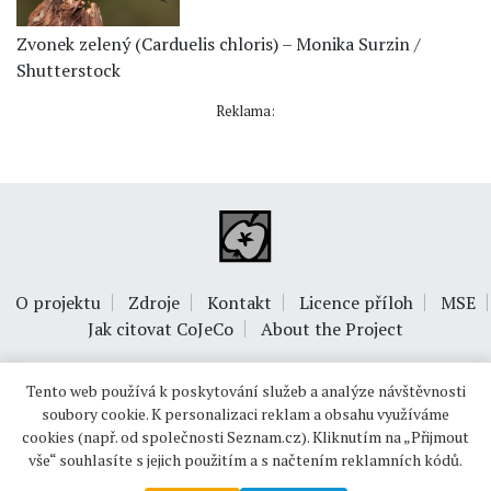
Zvonek zelený (Carduelis chloris) – Monika Surzin /
Shutterstock
Reklama:
O projektu
Zdroje
Kontakt
Licence příloh
MSE
Jak citovat CoJeCo
About the Project
Tento web používá k poskytování služeb a analýze návštěvnosti
soubory cookie. K personalizaci reklam a obsahu využíváme
cookies (např. od společnosti Seznam.cz). Kliknutím na „Přijmout
vše“ souhlasíte s jejich použitím a s načtením reklamních kódů.
© 1999-2026
OPTIMUS s.r.o.