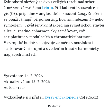
Kvintakord složený ze dvou velkých tercií nad sebou,
čímž vzniká zvětšená
kvinta
. Příklad tvoří souzvuk c–e–
gis (C+), případně v anglosaském značení
Caug
. Značení
se používá např. příponou
aug
, horním indexem
5+
nebo
symbolem
+
. Zvětšený kvintakord má symetrickou stavbu
a lze jej snadno enharmonicky zaměňovat, což
se uplatňuje v modulacích a chromatické harmonii.
V evropské hudbě se objevuje zejména v souvislosti
s alterovanými stupni a s vedením hlasů v harmonicky
napjatých místech.
Vytvořeno: 14. 2. 2026
Aktualizováno: 15. 2. 2026
Autor: -red-
Vyzkoušejte si s přáteli
Kvízy encyklopedie
CoJeCo.cz!
Reklama: