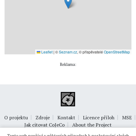
Leaflet
|
©
Seznam.cz
, © přispěvatelé
OpenStreetMap
Reklama:
O projektu
Zdroje
Kontakt
Licence příloh
MSE
Jak citovat CoJeCo
About the Project
Tento web používá v některých případech k poskytování služeb