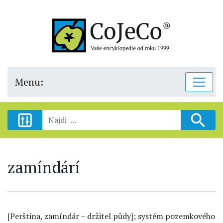
Menu:
zamíndárí
[Perština, zamíndár – držitel půdy]; systém pozemkového