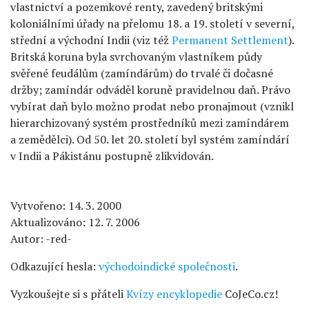
vlastnictví a pozemkové renty, zavedený britskými
koloniálními úřady na přelomu 18. a 19. století v severní,
střední a východní Indii (viz též
Permanent Settlement
).
Britská koruna byla svrchovaným vlastníkem půdy
svěřené feudálům (zamíndárům) do trvalé či dočasné
držby; zamíndár odváděl koruně pravidelnou daň. Právo
vybírat daň bylo možno prodat nebo pronajmout (vznikl
hierarchizovaný systém prostředníků mezi zamíndárem
a zemědělci). Od 50. let 20. století byl systém zamíndárí
v Indii a Pákistánu postupně zlikvidován.
Vytvořeno: 14. 3. 2000
Aktualizováno: 12. 7. 2006
Autor: -red-
Odkazující hesla:
východoindické společnosti
.
Vyzkoušejte si s přáteli
Kvízy encyklopedie
CoJeCo.cz!