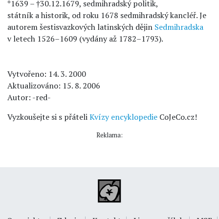
*1639 – †30.12.1679, sedmihradský politik,
státník a historik, od roku 1678 sedmihradský kancléř. Je
autorem šestisvazkových latinských dějin
Sedmihradska
v letech 1526–1609 (vydány až 1782–1793).
Vytvořeno: 14. 3. 2000
Aktualizováno: 15. 8. 2006
Autor: -red-
Vyzkoušejte si s přáteli
Kvízy encyklopedie
CoJeCo.cz!
Reklama: