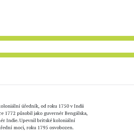
koloniální úředník, od roku 1750 v Indii
ce 1772 působil jako guvernér Bengálska,
r Indie. Upevnil britské koloniální
úřední moci, roku 1795 osvobozen.