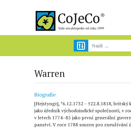
Warren
Biografie
[Hejstyngz], *6.12.1732 – †22.8.1818, britský 
jako úředník východoindické společnosti, v ro
v letech 1774–85 jako první generální guverné
panství. V roce 1788 souzen pro zneužívání 