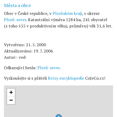
Města a obce
Obec v České republice, v
Plzeňském kraji
, v okrese
Plzeň-sever
. Katastrální výměra 1284 ha, 241 obyvatel
(z toho 155 v produktivním věku), průměrný věk 31,6 let.
Vytvořeno: 21. 5. 2000
Aktualizováno: 19. 7. 2006
Autor: -red-
Odkazující hesla:
Plzeň-sever
.
Vyzkoušejte si s přáteli
Kvízy encyklopedie
CoJeCo.cz!
+
−