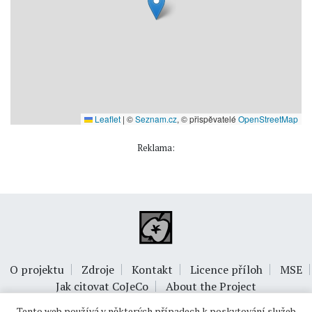
Leaflet
|
©
Seznam.cz
, © přispěvatelé
OpenStreetMap
Reklama:
O projektu
Zdroje
Kontakt
Licence příloh
MSE
Jak citovat CoJeCo
About the Project
Tento web používá v některých případech k poskytování služeb