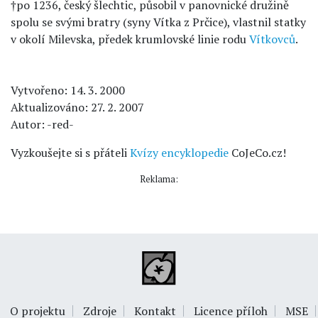
†po 1236, český šlechtic, působil v panovnické družině
spolu se svými bratry (syny Vítka z Prčice), vlastnil statky
v okolí Milevska, předek krumlovské linie rodu
Vítkovců
.
Vytvořeno: 14. 3. 2000
Aktualizováno: 27. 2. 2007
Autor: -red-
Vyzkoušejte si s přáteli
Kvízy encyklopedie
CoJeCo.cz!
Reklama:
O projektu
Zdroje
Kontakt
Licence příloh
MSE