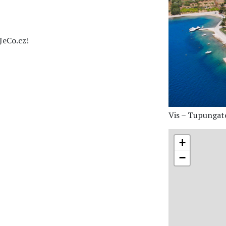
JeCo.cz!
Vis – Tupungat
+
−