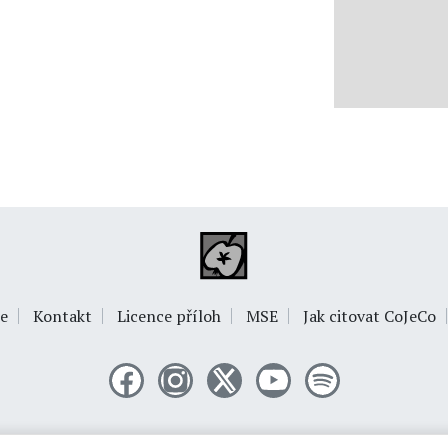
e
Kontakt
Licence příloh
MSE
Jak citovat CoJeCo
© 1999-2026
OPTIMUS s.r.o.