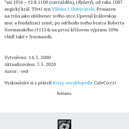
*asi 1056 – †2.8.1100 (zavražděn), (
Ryšavý
), od roku 1087
angický král. Třetí syn
Viléma I. Dobyvatele
. Prosazen
na trůn jako oblíbenec svého otce. Upevnil královskou
moc a feudalizaci země, po odchodu svého bratra Roberta
Normanského (†1134) na první křížovou výpravu 1096
vládl také v Normandii.
Vytvořeno: 14. 3. 2000
Aktualizováno: 7. 3. 2020
Autor: -red-
Vyzkoušejte si s přáteli
Kvízy encyklopedie
CoJeCo.cz!
Reklama: