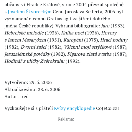
občanství Hradce Králové, v roce 2004 převzal společně
s
Josefem Škvoreckým
Cenu Jaroslava Seiferta, 2005 byl
vyznamenán cenou Gratias agit za šíření dobrého
jména České republiky). Vybraná bibliografie:
Jaro
(1933),
Hebrejské melodie
(1936),
Kniha nocí
(1936),
Hovory
s Janem Masarykem
(1951),
Kuropění
(1975),
Hrací hodiny
(1982),
Dvorní šašci
(1982),
Všichni moji strýčkové
(1987),
Jeruzalémské povídky
(1982),
Figarova zlatá svatba
(1987),
Hodinář z uličky Zvěrokruhu
(1992).
Vytvořeno: 29. 5. 2006
Aktualizováno: 28. 6. 2006
Autor: -red-
Vyzkoušejte si s přáteli
Kvízy encyklopedie
CoJeCo.cz!
Reklama: