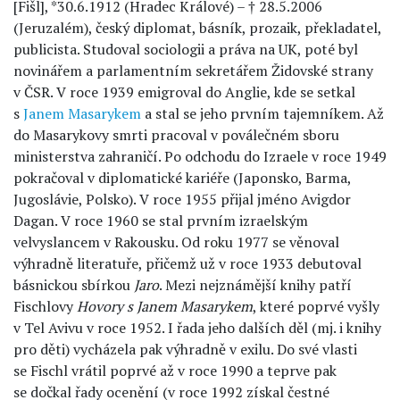
[Fišl], *30.6.1912 (Hradec Králové) – † 28.5.2006
(Jeruzalém), český diplomat, básník, prozaik, překladatel,
publicista. Studoval sociologii a práva na UK, poté byl
novinářem a parlamentním sekretářem Židovské strany
v ČSR. V roce 1939 emigroval do Anglie, kde se setkal
s
Janem Masarykem
a stal se jeho prvním tajemníkem. Až
do Masarykovy smrti pracoval v poválečném sboru
ministerstva zahraničí. Po odchodu do Izraele v roce 1949
pokračoval v diplomatické kariéře (Japonsko, Barma,
Jugoslávie, Polsko). V roce 1955 přijal jméno Avigdor
Dagan. V roce 1960 se stal prvním izraelským
velvyslancem v Rakousku. Od roku 1977 se věnoval
výhradně literatuře, přičemž už v roce 1933 debutoval
básnickou sbírkou
Jaro
. Mezi nejznámější knihy patří
Fischlovy
Hovory s Janem Masarykem
, které poprvé vyšly
v Tel Avivu v roce 1952. I řada jeho dalších děl (mj. i knihy
pro děti) vycházela pak výhradně v exilu. Do své vlasti
se Fischl vrátil poprvé až v roce 1990 a teprve pak
se dočkal řady ocenění (v roce 1992 získal čestné